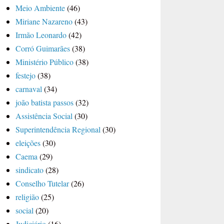
Meio Ambiente
(46)
Miriane Nazareno
(43)
Irmão Leonardo
(42)
Corró Guimarães
(38)
Ministério Público
(38)
festejo
(38)
carnaval
(34)
joão batista passos
(32)
Assistência Social
(30)
Superintendência Regional
(30)
eleições
(30)
Caema
(29)
sindicato
(28)
Conselho Tutelar
(26)
religião
(25)
social
(20)
Judiciário
(16)