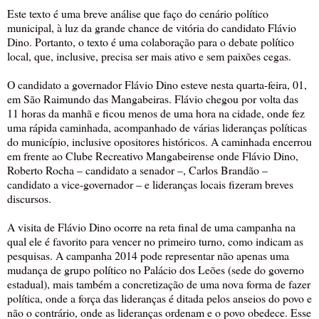
Este texto é uma breve análise que faço do cenário político
municipal, à luz da grande chance de vitória do candidato Flávio
Dino. Portanto, o texto é uma colaboração para o debate político
local, que, inclusive, precisa ser mais ativo e sem paixões cegas.
O candidato a governador Flávio Dino esteve nesta quarta-feira, 01,
em São Raimundo das Mangabeiras. Flávio chegou por volta das
11 horas da manhã e ficou menos de uma hora na cidade, onde fez
uma rápida caminhada, acompanhado de várias lideranças políticas
do município, inclusive opositores históricos. A caminhada encerrou
em frente ao Clube Recreativo Mangabeirense onde Flávio Dino,
Roberto Rocha – candidato a senador –, Carlos Brandão –
candidato a vice-governador – e lideranças locais fizeram breves
discursos.
A visita de Flávio Dino ocorre na reta final de uma campanha na
qual ele é favorito para vencer no primeiro turno, como indicam as
pesquisas. A campanha 2014 pode representar não apenas uma
mudança de grupo político no Palácio dos Leões (sede do governo
estadual), mais também a concretização de uma nova forma de fazer
política, onde a força das lideranças é ditada pelos anseios do povo e
não o contrário, onde as lideranças ordenam e o povo obedece. Esse