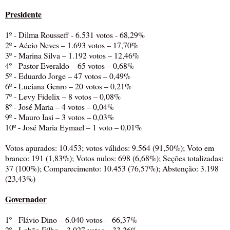
Presidente
1º - Dilma
Rousseff - 6.531 votos - 68,29%
2º - Aécio Neves – 1.693 votos – 17,70%
3º - Marina Silva – 1.192 votos – 12,46%
4º - Pastor Everaldo – 65 votos – 0,68%
5º - Eduardo Jorge – 47 votos – 0,49%
6º - Luciana Genro – 20 votos – 0,21%
7º - Levy Fidelix – 8 votos – 0,08%
8º - José Maria – 4 votos – 0,04%
9º - Mauro Iasi – 3 votos – 0,03%
10º - José Maria Eymael – 1 voto – 0,01%
Votos apurados: 10.453; votos válidos: 9.564 (91,50%); Voto em
branco: 191 (1,83%); Votos nulos: 698 (6,68%); Seções totalizadas:
37 (100%); Comparecimento: 10.453 (76,57%); Abstenção: 3.198
(23,43%)
Governador
1º - Flávio Dino – 6.040 votos - 66,37%
2º - Lobão Filho – 3.027 votos – 33,26%