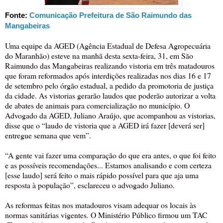
Fonte:
Comunicação Prefeitura de São Raimundo das
Mangabeiras
Uma equipe da AGED (Agência Estadual de Defesa Agropecuária
do Maranhão) esteve na manhã desta sexta-feira, 31, em São
Raimundo das Mangabeiras realizando vistoria em três matadouros
que foram reformados após interdições realizadas nos dias 16 e 17
de setembro pelo órgão estadual, a pedido da promotoria de justiça
da cidade. As vistorias gerarão laudos que poderão autorizar a volta
de abates de animais para comercialização no município. O
Advogado da AGED, Juliano Araújo, que acompanhou as vistorias,
disse que o “laudo de vistoria que a AGED irá fazer [deverá ser]
entregue semana que vem”.
“A gente vai fazer uma comparação do que era antes, o que foi feito
e as possíveis recomendações... Estamos analisando e com certeza
[esse laudo] será feito o mais rápido possível para que aja uma
resposta à população”, esclareceu o advogado Juliano.
As reformas feitas nos matadouros visam adequar os locais às
normas sanitárias vigentes. O Ministério Público firmou um TAC