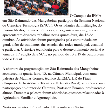
O Campus do IFMA
em São Raimundo das Mangabeiras participou da Semana Nacional
de Ciência e Tecnologia (SNCT). Os estudantes da instituição, do
Ensino Médio, Técnico e Superior, se organizaram em grupos e
apresentaram diversos trabalhos nesta quinta-feira, dia 16 de
outubro. As atividades foram prestigiadas pela comunidade em
geral, além de estudantes das escolas das redes municipal, estadual
e particular. Ciência e tecnologia para o desenvolvimento social é o
tema da 11ª edição da SNCT, no período de 13 a 19 de outubro em
todo o Brasil.
A abertura da programação em São Raimundo das Mangabeiras
aconteceu na quarta-feira, 15, na Câmara Municipal, com uma
palestra de Mathias Gomes, técnico da EMATER do Piauí
(Empresa de Assistência Técnica e Extensão Rural), e contou com a
participação do diretor do Campus, Professor Firmino, professores e
alunos. Durante a palestra foram abordadas questões relacionadas à
Agricultura Familiar e Agronegócio.
Nesta sexta- feira, 17, e sábado, 18, acontece a Oficina