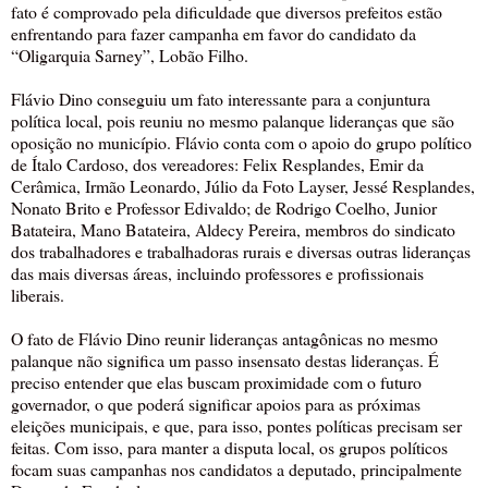
fato é comprovado pela dificuldade que diversos prefeitos estão
enfrentando para fazer campanha em favor do candidato da
“Oligarquia Sarney”, Lobão Filho.
Flávio Dino conseguiu um fato interessante para a conjuntura
política local, pois reuniu no mesmo palanque lideranças que são
oposição no município. Flávio conta com o apoio do grupo político
de Ítalo Cardoso, dos vereadores: Felix Resplandes, Emir da
Cerâmica, Irmão Leonardo, Júlio da Foto Layser, Jessé Resplandes,
Nonato Brito e Professor Edivaldo; de Rodrigo Coelho, Junior
Batateira, Mano Batateira, Aldecy Pereira, membros do sindicato
dos trabalhadores e trabalhadoras rurais e diversas outras lideranças
das mais diversas áreas, incluindo professores e profissionais
liberais.
O fato de Flávio Dino reunir lideranças antagônicas no mesmo
palanque não significa um passo insensato destas lideranças. É
preciso entender que elas buscam proximidade com o futuro
governador, o que poderá significar apoios para as próximas
eleições municipais, e que, para isso, pontes políticas precisam ser
feitas. Com isso, para manter a disputa local, os grupos políticos
focam suas campanhas nos candidatos a deputado, principalmente