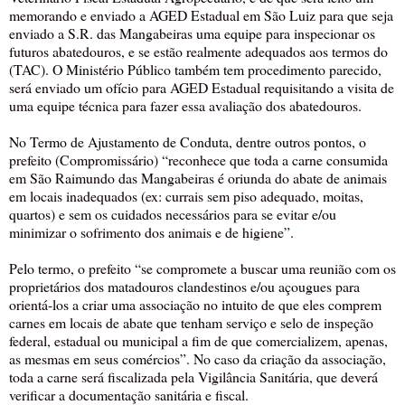
memorando e enviado a AGED Estadual em São Luiz para que seja
enviado a S.R. das Mangabeiras uma equipe para inspecionar os
futuros abatedouros, e se estão realmente adequados aos termos do
(TAC). O Ministério Público também tem procedimento parecido,
será enviado um ofício para AGED Estadual requisitando a visita de
uma equipe técnica para fazer essa avaliação dos abatedouros.
No Termo de Ajustamento de Conduta, dentre outros pontos, o
prefeito (Compromissário) “reconhece que toda a carne consumida
em São Raimundo das Mangabeiras é oriunda do abate de animais
em locais inadequados (ex: currais sem piso adequado, moitas,
quartos) e sem os cuidados necessários para se evitar e/ou
minimizar o sofrimento dos animais e de higiene”.
Pelo termo, o prefeito “se compromete a buscar uma reunião com os
proprietários dos matadouros clandestinos e/ou açougues para
orientá-los a criar uma associação no intuito de que eles comprem
carnes em locais de abate que tenham serviço e selo de inspeção
federal, estadual ou municipal a fim de que comercializem, apenas,
as mesmas em seus comércios”. No caso da criação da associação,
toda a carne será fiscalizada pela Vigilância Sanitária, que deverá
verificar a documentação sanitária e fiscal.