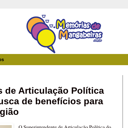
os
7
 de Articulação Política
sca de benefícios para
gião
O Superintendente de Articulação Política do