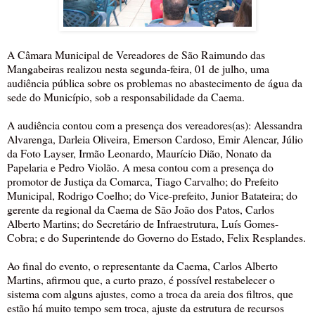
A Câmara Municipal de Vereadores de São Raimundo das
Mangabeiras realizou nesta segunda-feira, 01 de julho, uma
audiência pública sobre os problemas no abastecimento de água da
sede do Município, sob a responsabilidade da Caema.
A audiência contou com a presença dos vereadores(as): Alessandra
Alvarenga, Darleia Oliveira, Emerson Cardoso, Emir Alencar, Júlio
da Foto Layser, Irmão Leonardo, Maurício Dião, Nonato da
Papelaria e Pedro Violão. A mesa contou com a presença do
promotor de Justiça da Comarca, Tiago Carvalho; do Prefeito
Municipal, Rodrigo Coelho; do Vice-prefeito, Junior Batateira; do
gerente da regional da Caema de São João dos Patos, Carlos
Alberto Martins; do Secretário de Infraestrutura, Luís Gomes-
Cobra; e do Superintende do Governo do Estado, Felix Resplandes.
Ao final do evento, o representante da Caema, Carlos Alberto
Martins, afirmou que, a curto prazo, é possível restabelecer o
sistema com alguns ajustes, como a troca da areia dos filtros, que
estão há muito tempo sem troca, ajuste da estrutura de recursos