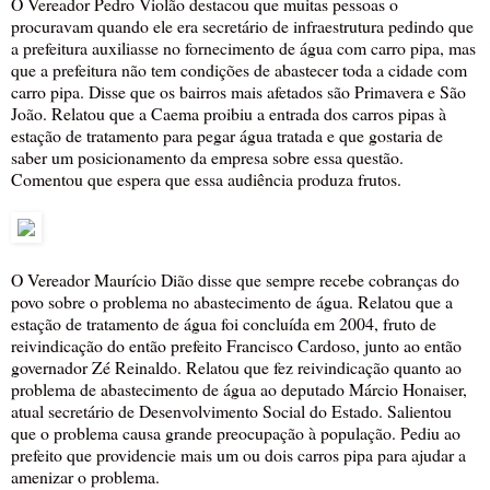
O Vereador Pedro Violão destacou que muitas pessoas o
procuravam quando ele era secretário de infraestrutura pedindo que
a prefeitura auxiliasse no fornecimento de água com carro pipa, mas
que a prefeitura não tem condições de abastecer toda a cidade com
carro pipa. Disse que os bairros mais afetados são Primavera e São
João. Relatou que a Caema proibiu a entrada dos carros pipas à
estação de tratamento para pegar água tratada e que gostaria de
saber um posicionamento da empresa sobre essa questão.
Comentou que espera que essa audiência produza frutos.
O Vereador Maurício Dião disse que sempre recebe cobranças do
povo sobre o problema no abastecimento de água. Relatou que a
estação de tratamento de água foi concluída em 2004, fruto de
reivindicação do então prefeito Francisco Cardoso, junto ao então
governador Zé Reinaldo. Relatou que fez reivindicação quanto ao
problema de abastecimento de água ao deputado Márcio Honaiser,
atual secretário de Desenvolvimento Social do Estado. Salientou
que o problema causa grande preocupação à população. Pediu ao
prefeito que providencie mais um ou dois carros pipa para ajudar a
amenizar o problema.