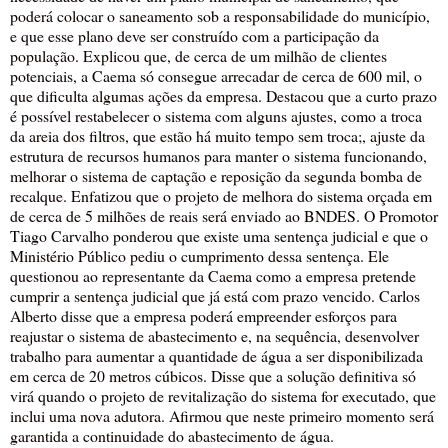
poderá colocar o saneamento sob a responsabilidade do município,
e que esse plano deve ser construído com a participação da
população. Explicou que, de cerca de um milhão de clientes
potenciais, a Caema só consegue arrecadar de cerca de 600 mil, o
que dificulta algumas ações da empresa. Destacou que a curto prazo
é possível restabelecer o sistema com alguns ajustes, como a troca
da areia dos filtros, que estão há muito tempo sem troca;, ajuste da
estrutura de recursos humanos para manter o sistema funcionando,
melhorar o sistema de captação e reposição da segunda bomba de
recalque. Enfatizou que o projeto de melhora do sistema orçada em
de cerca de 5 milhões de reais será enviado ao BNDES. O Promotor
Tiago Carvalho ponderou que existe uma sentença judicial e que o
Ministério Público pediu o cumprimento dessa sentença. Ele
questionou ao representante da Caema como a empresa pretende
cumprir a sentença judicial que já está com prazo vencido. Carlos
Alberto disse que a empresa poderá empreender esforços para
reajustar o sistema de abastecimento e, na sequência, desenvolver
trabalho para aumentar a quantidade de água a ser disponibilizada
em cerca de 20 metros cúbicos. Disse que a solução definitiva só
virá quando o projeto de revitalização do sistema for executado, que
inclui uma nova adutora. Afirmou que neste primeiro momento será
garantida a continuidade do abastecimento de água.