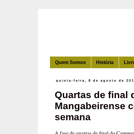
Quem Somos
História
Livr
quinta-feira, 8 de agosto de 20
Quartas de fina
Mangabeirense c
semana
A fase de quartas de final do Campe