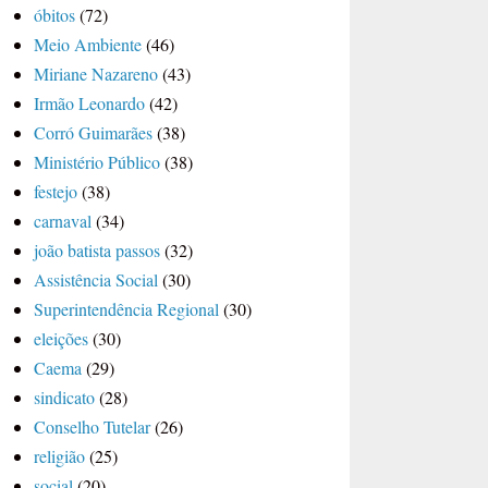
óbitos
(72)
Meio Ambiente
(46)
Miriane Nazareno
(43)
Irmão Leonardo
(42)
Corró Guimarães
(38)
Ministério Público
(38)
festejo
(38)
carnaval
(34)
joão batista passos
(32)
Assistência Social
(30)
Superintendência Regional
(30)
eleições
(30)
Caema
(29)
sindicato
(28)
Conselho Tutelar
(26)
religião
(25)
social
(20)