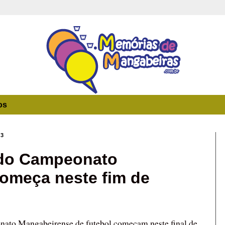
os
13
l do Campeonato
omeça neste fim de
onato Mangabeirense de futebol começam neste final de