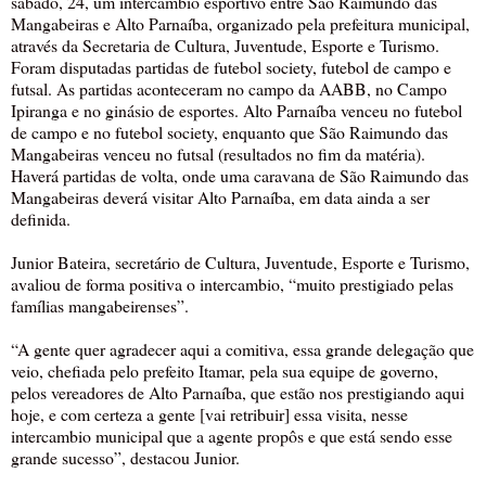
sábado, 24, um intercâmbio esportivo entre São Raimundo das
Mangabeiras e Alto Parnaíba, organizado pela prefeitura municipal,
através da Secretaria de Cultura, Juventude, Esporte e Turismo.
Foram disputadas partidas de futebol society, futebol de campo e
futsal. As partidas aconteceram no campo da AABB, no Campo
Ipiranga e no ginásio de esportes. Alto Parnaíba venceu no futebol
de campo e no futebol society, enquanto que São Raimundo das
Mangabeiras venceu no futsal (resultados no fim da matéria).
Haverá partidas de volta, onde uma caravana de São Raimundo das
Mangabeiras deverá visitar Alto Parnaíba, em data ainda a ser
definida.
Junior Bateira, secretário de Cultura, Juventude, Esporte e Turismo,
avaliou de forma positiva o intercambio, “muito prestigiado pelas
famílias mangabeirenses”.
“A gente quer agradecer aqui a comitiva, essa grande delegação que
veio, chefiada pelo prefeito Itamar, pela sua equipe de governo,
pelos vereadores de Alto Parnaíba, que estão nos prestigiando aqui
hoje, e com certeza a gente [vai retribuir] essa visita, nesse
intercambio municipal que a agente propôs e que está sendo esse
grande sucesso”, destacou Junior.