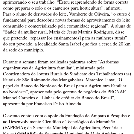
aprimorando o seu trabalho. “Estou reaprendendo de forma correta
como preparar o solo e os canteiros para horticultura”, afirmou.
Para o aluno de derivados do leite, Vamberto de Oliveira, “o curso é
fundamental para descobrir novas formas de aproveitamento do leite
consumido e comercializado pela comunidade regional”. A aluna de
“Saúde da mulher rural, Maria de Jesus Martins Rodrigues, disse
que pretende “repassar [os ensinamentos] para as mulheres rurais”
do seu povoado, a localidade Santa Isabel que fica a cerca de 20 km
da sede do município.
Durante a semana foram realizadas palestras sobre “As formas
organizativas da Agricultura familiar”, ministrada pela
Coordenadora de Jovens Rurais do Sindicato dos Trabalhadores (as)
Rurais de São Raimundo das Mangabeiras, Marenice Lima; “O
papel do Banco do Nordeste do Brasil para a Agricultura Familiar
no Nordeste”, apresentada pelo gerente de negócios do PRONAF
Manoel Carneiro e “Linhas de crédito do Banco do Brasil”,
apresentada por Francisco Dalso Almeida.
O evento contou com o apoio da Fundação de Amparo à Pesquisa e
ao Desenvolvimento Científico e Tecnológico do Maranhão
(FAPEMA); da Secretaria Municipal de Agricultura, Pecuária e
Pesca (SEMAPP); da Secretaria Municipal de Meio Ambiente e