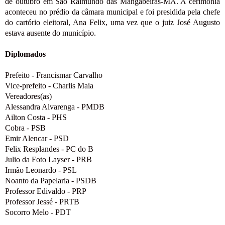
de outubro em São Raimundo das Mangabeiras-MA. A cerimonia
aconteceu no prédio da câmara municipal e foi presidida pela chefe
do cartório eleitoral, Ana Felix, uma vez que o juiz José Augusto
estava ausente do município.
Diplomados
Prefeito - Francismar Carvalho
Vice-prefeito - Charlis Maia
Vereadores(as)
Alessandra Alvarenga - PMDB
Ailton Costa - PHS
Cobra - PSB
Emir Alencar - PSD
Felix Resplandes - PC do B
Julio da Foto Layser - PRB
Irmão Leonardo - PSL
Noanto da Papelaria - PSDB
Professor Edivaldo - PRP
Professor Jessé - PRTB
Socorro Melo - PDT