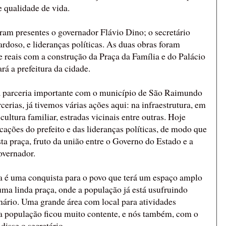
 qualidade de vida.
ram presentes o governador Flávio Dino; o secretário
rdoso, e lideranças políticas. As duas obras foram
 reais com a construção da Praça da Família e do Palácio
rá a prefeitura da cidade.
a parceria importante com o município de São Raimundo
erias, já tivemos várias ações aqui: na infraestrutura, em
ultura familiar, estradas vicinais entre outras. Hoje
cações do prefeito e das lideranças políticas, de modo que
sta praça, fruto da união entre o Governo do Estado e a
overnador.
sa é uma conquista para o povo que terá um espaço amplo
 uma linda praça, onde a população já está usufruindo
nário. Uma grande área com local para atividades
a a população ficou muito contente, e nós também, com o
disse o secretário.