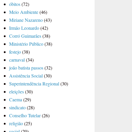
óbitos
(72)
Meio Ambiente
(46)
Miriane Nazareno
(43)
Irmão Leonardo
(42)
Corró Guimarães
(38)
Ministério Público
(38)
festejo
(38)
carnaval
(34)
joão batista passos
(32)
Assistência Social
(30)
Superintendência Regional
(30)
eleições
(30)
Caema
(29)
sindicato
(28)
Conselho Tutelar
(26)
religião
(25)
social
(20)