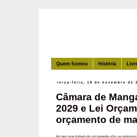
Quem Somos
História
Livr
terça-feira, 18 de novembro de 
Câmara de Manga
2029 e Lei Orçam
orçamento de mai
As leis que tratam do orçamento são as principai