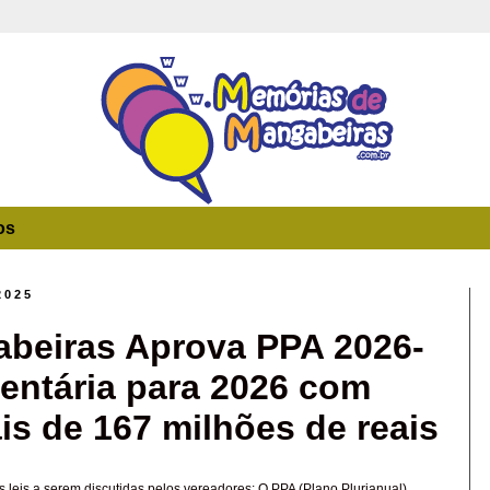
os
2025
beiras Aprova PPA 2026-
entária para 2026 com
s de 167 milhões de reais
s leis a serem discutidas pelos vereadores: O PPA (Plano Plurianual),